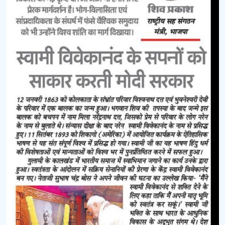
सरकार
–
नवभारत